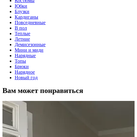
Костюмы
Юбки
Блузки
Кардиганы
Повседневные
В пол
Теплые
Летние
Демисезонные
Мини и миди
Нарядные
Топы
Брюки
Нарядное
Новый год
Вам может понравиться