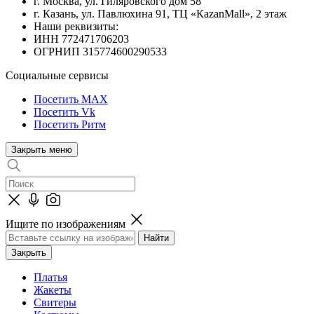
г. Москва, ул. Гиляровского дом 58
г. Казань, ул. Павлюхина 91, ТЦ «КazanMall», 2 этаж
Наши реквизиты:
ИНН 772471706203
ОГРНИП 315774600290533
Социальные сервисы
Посетить MAX
Посетить Vk
Посетить Ритм
Закрыть меню
Ищите по изображениям
Закрыть
Платья
Жакеты
Свитеры