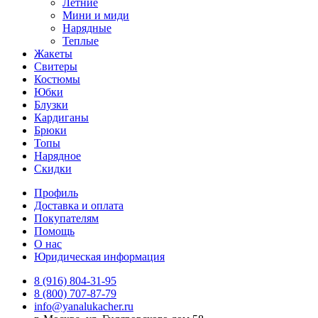
Летние
Мини и миди
Нарядные
Теплые
Жакеты
Свитеры
Костюмы
Юбки
Блузки
Кардиганы
Брюки
Топы
Нарядное
Скидки
Профиль
Доставка и оплата
Покупателям
Помощь
О нас
Юридическая информация
8 (916) 804-31-95
8 (800) 707-87-79
info@yanalukacher.ru