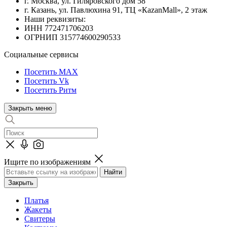
г. Москва, ул. Гиляровского дом 58
г. Казань, ул. Павлюхина 91, ТЦ «КazanMall», 2 этаж
Наши реквизиты:
ИНН 772471706203
ОГРНИП 315774600290533
Социальные сервисы
Посетить MAX
Посетить Vk
Посетить Ритм
Закрыть меню
Ищите по изображениям
Закрыть
Платья
Жакеты
Свитеры