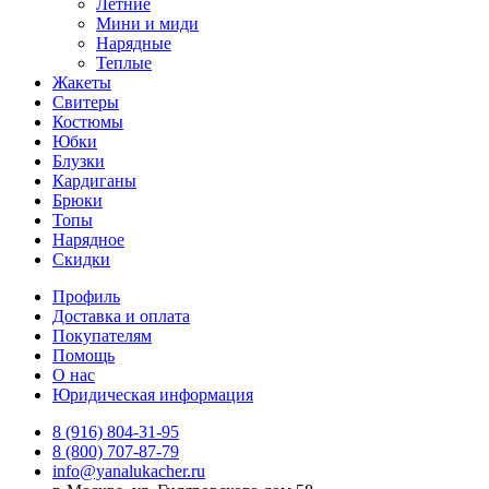
Летние
Мини и миди
Нарядные
Теплые
Жакеты
Свитеры
Костюмы
Юбки
Блузки
Кардиганы
Брюки
Топы
Нарядное
Скидки
Профиль
Доставка и оплата
Покупателям
Помощь
О нас
Юридическая информация
8 (916) 804-31-95
8 (800) 707-87-79
info@yanalukacher.ru