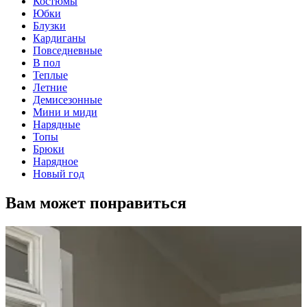
Костюмы
Юбки
Блузки
Кардиганы
Повседневные
В пол
Теплые
Летние
Демисезонные
Мини и миди
Нарядные
Топы
Брюки
Нарядное
Новый год
Вам может понравиться