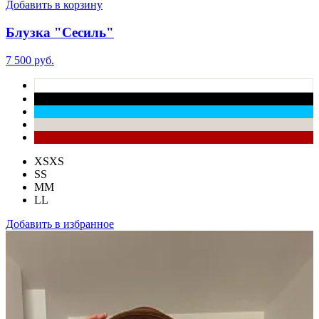
Добавить в корзину
Блузка "Сесиль"
7 500 руб.
XS
XS
S
S
M
M
L
L
Добавить в избранное