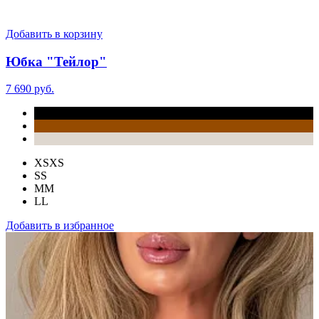
Добавить в корзину
Юбка "Тейлор"
7 690 руб.
XS
XS
S
S
M
M
L
L
Добавить в избранное