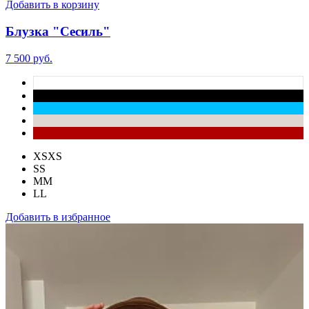
Добавить в корзину
Блузка "Сесиль"
7 500 руб.
XS
XS
S
S
M
M
L
L
Добавить в избранное