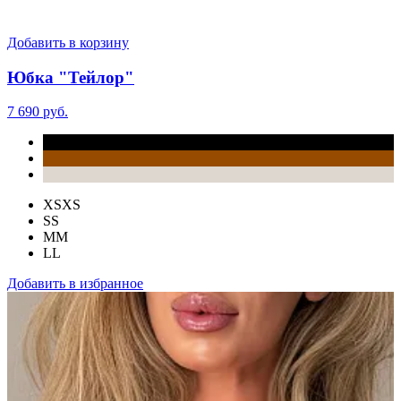
Добавить в корзину
Юбка "Тейлор"
7 690 руб.
XS
XS
S
S
M
M
L
L
Добавить в избранное