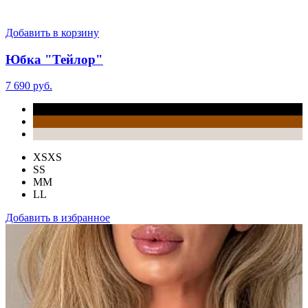
Добавить в корзину
Юбка "Тейлор"
7 690 руб.
XS
XS
S
S
M
M
L
L
Добавить в избранное