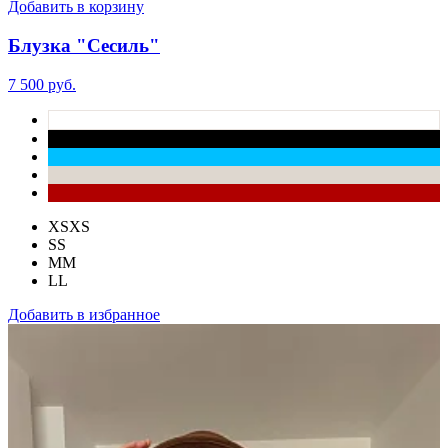
Добавить в корзину
Блузка "Сесиль"
7 500 руб.
XS
XS
S
S
M
M
L
L
Добавить в избранное