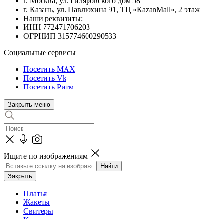
г. Москва, ул. Гиляровского дом 58
г. Казань, ул. Павлюхина 91, ТЦ «КazanMall», 2 этаж
Наши реквизиты:
ИНН 772471706203
ОГРНИП 315774600290533
Социальные сервисы
Посетить MAX
Посетить Vk
Посетить Ритм
Закрыть меню
Ищите по изображениям
Закрыть
Платья
Жакеты
Свитеры