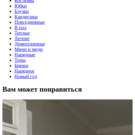
Костюмы
Юбки
Блузки
Кардиганы
Повседневные
В пол
Теплые
Летние
Демисезонные
Мини и миди
Нарядные
Топы
Брюки
Нарядное
Новый год
Вам может понравиться