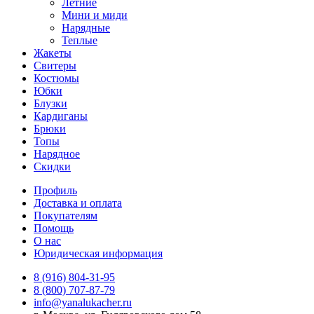
Летние
Мини и миди
Нарядные
Теплые
Жакеты
Свитеры
Костюмы
Юбки
Блузки
Кардиганы
Брюки
Топы
Нарядное
Скидки
Профиль
Доставка и оплата
Покупателям
Помощь
О нас
Юридическая информация
8 (916) 804-31-95
8 (800) 707-87-79
info@yanalukacher.ru