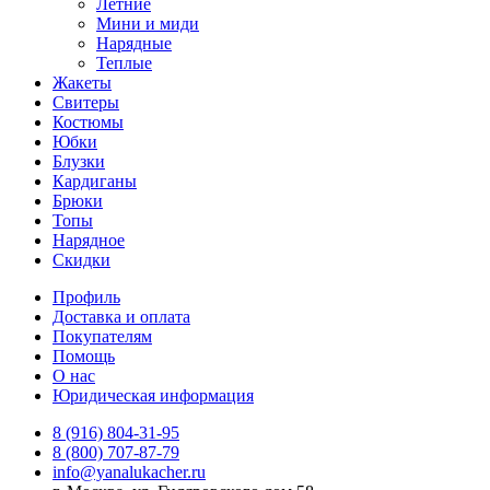
Летние
Мини и миди
Нарядные
Теплые
Жакеты
Свитеры
Костюмы
Юбки
Блузки
Кардиганы
Брюки
Топы
Нарядное
Скидки
Профиль
Доставка и оплата
Покупателям
Помощь
О нас
Юридическая информация
8 (916) 804-31-95
8 (800) 707-87-79
info@yanalukacher.ru