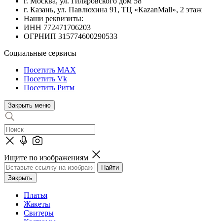
г. Москва, ул. Гиляровского дом 58
г. Казань, ул. Павлюхина 91, ТЦ «КazanMall», 2 этаж
Наши реквизиты:
ИНН 772471706203
ОГРНИП 315774600290533
Социальные сервисы
Посетить MAX
Посетить Vk
Посетить Ритм
Закрыть меню
Ищите по изображениям
Закрыть
Платья
Жакеты
Свитеры