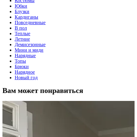
Костюмы
Юбки
Блузки
Кардиганы
Повседневные
В пол
Теплые
Летние
Демисезонные
Мини и миди
Нарядные
Топы
Брюки
Нарядное
Новый год
Вам может понравиться