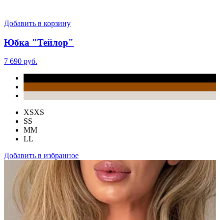
Добавить в корзину
Юбка "Тейлор"
7 690 руб.
XS
XS
S
S
M
M
L
L
Добавить в избранное