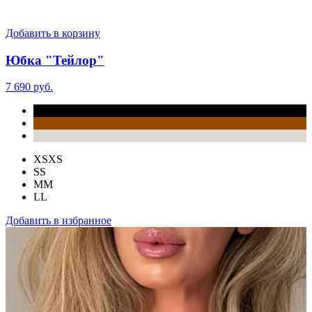
Добавить в корзину
Юбка "Тейлор"
7 690 руб.
XS
XS
S
S
M
M
L
L
Добавить в избранное