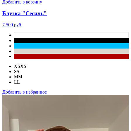
Добавить в корзину
Блузка "Сесиль"
7 500 руб.
XS
XS
S
S
M
M
L
L
Добавить в избранное