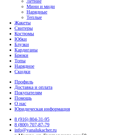
Летние
Мини и миди
Нарядные
Теплые
Жакеты
Свитеры
Костюмы
Юбки
Блузки
Кардиганы
Брюки
Топы
Нарядное
Скидки
Профиль
Доставка и оплата
Покупателям
Помощь
О нас
Юридическая информация
8 (916) 804-31-95
8 (800) 707-87-79
info@yanalukacher.ru