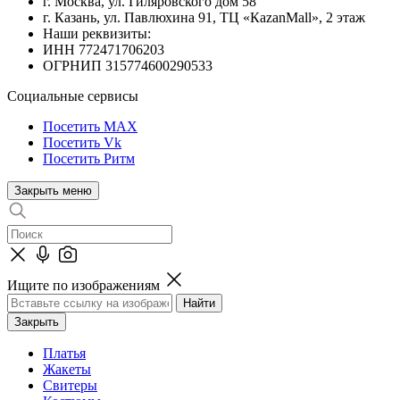
г. Москва, ул. Гиляровского дом 58
г. Казань, ул. Павлюхина 91, ТЦ «КazanMall», 2 этаж
Наши реквизиты:
ИНН 772471706203
ОГРНИП 315774600290533
Социальные сервисы
Посетить MAX
Посетить Vk
Посетить Ритм
Закрыть меню
Ищите по изображениям
Закрыть
Платья
Жакеты
Свитеры