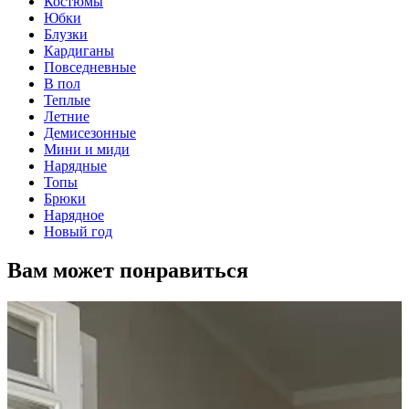
Костюмы
Юбки
Блузки
Кардиганы
Повседневные
В пол
Теплые
Летние
Демисезонные
Мини и миди
Нарядные
Топы
Брюки
Нарядное
Новый год
Вам может понравиться