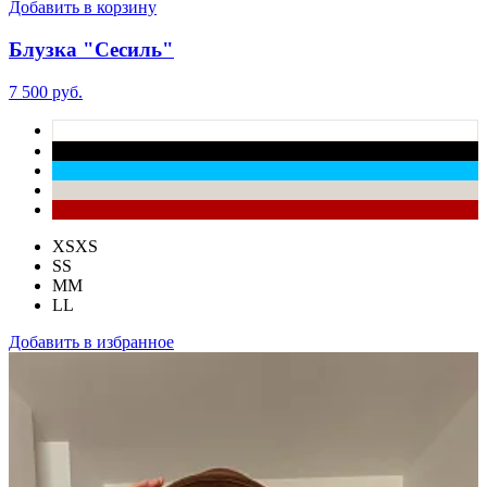
Добавить в корзину
Блузка "Сесиль"
7 500 руб.
XS
XS
S
S
M
M
L
L
Добавить в избранное