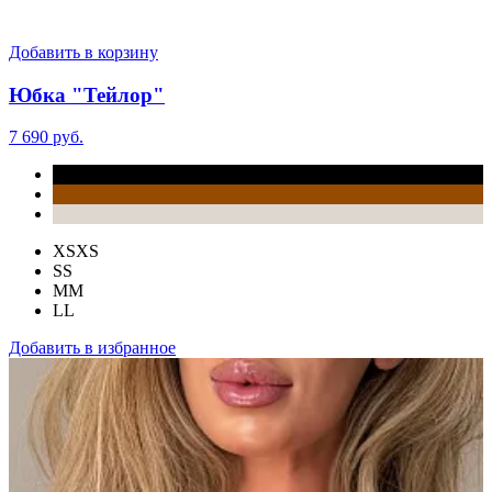
Добавить в корзину
Юбка "Тейлор"
7 690 руб.
XS
XS
S
S
M
M
L
L
Добавить в избранное