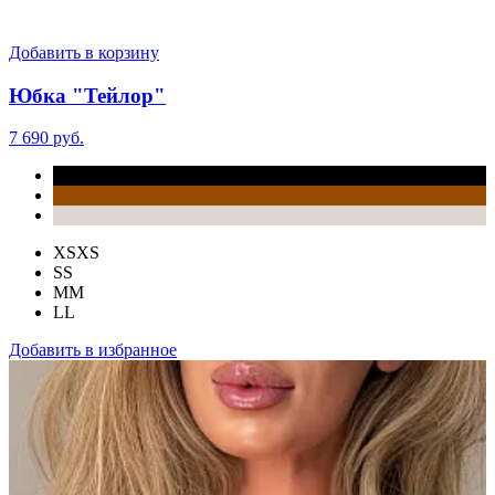
Добавить в корзину
Юбка "Тейлор"
7 690 руб.
XS
XS
S
S
M
M
L
L
Добавить в избранное