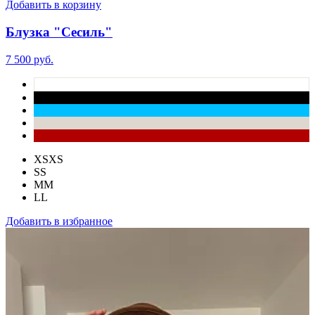
Добавить в корзину
Блузка "Сесиль"
7 500 руб.
XS
XS
S
S
M
M
L
L
Добавить в избранное