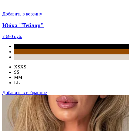
Добавить в корзину
Юбка "Тейлор"
7 690 руб.
XS
XS
S
S
M
M
L
L
Добавить в избранное