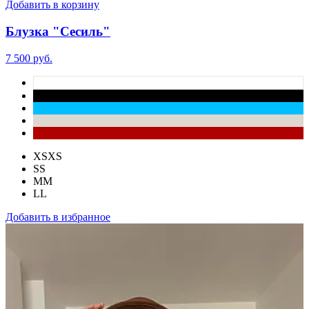
Добавить в корзину
Блузка "Сесиль"
7 500 руб.
XS
XS
S
S
M
M
L
L
Добавить в избранное