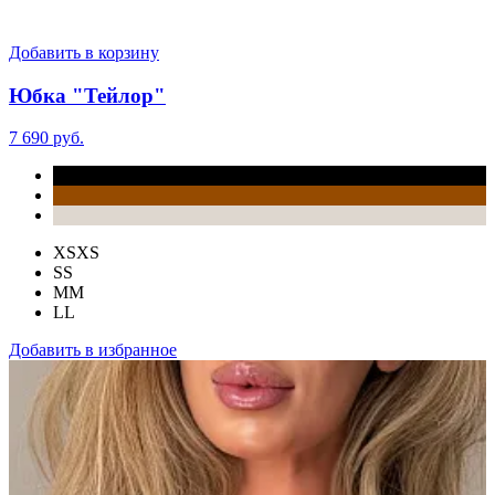
Добавить в корзину
Юбка "Тейлор"
7 690 руб.
XS
XS
S
S
M
M
L
L
Добавить в избранное