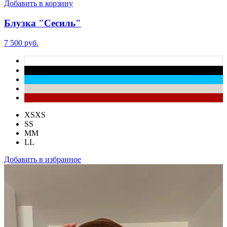
Добавить в корзину
Блузка "Сесиль"
7 500 руб.
XS
XS
S
S
M
M
L
L
Добавить в избранное