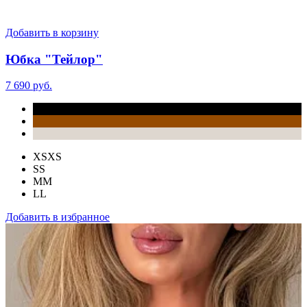
Добавить в корзину
Юбка "Тейлор"
7 690 руб.
XS
XS
S
S
M
M
L
L
Добавить в избранное