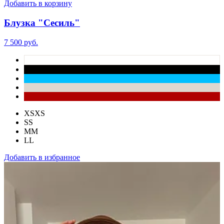
Добавить в корзину
Блузка "Сесиль"
7 500 руб.
XS
XS
S
S
M
M
L
L
Добавить в избранное