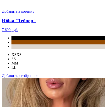
Добавить в корзину
Юбка "Тейлор"
7 690 руб.
XS
XS
S
S
M
M
L
L
Добавить в избранное