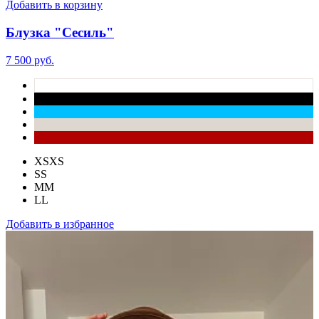
Добавить в корзину
Блузка "Сесиль"
7 500 руб.
XS
XS
S
S
M
M
L
L
Добавить в избранное