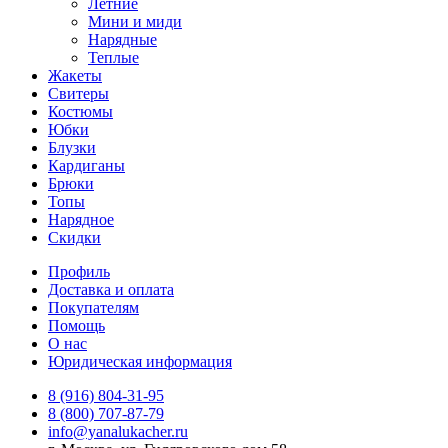
Летние
Мини и миди
Нарядные
Теплые
Жакеты
Свитеры
Костюмы
Юбки
Блузки
Кардиганы
Брюки
Топы
Нарядное
Скидки
Профиль
Доставка и оплата
Покупателям
Помощь
О нас
Юридическая информация
8 (916) 804-31-95
8 (800) 707-87-79
info@yanalukacher.ru