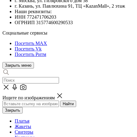
г. Москва, ул. Гиляровского дом 58
г. Казань, ул. Павлюхина 91, ТЦ «КazanMall», 2 этаж
Наши реквизиты:
ИНН 772471706203
ОГРНИП 315774600290533
Социальные сервисы
Посетить MAX
Посетить Vk
Посетить Ритм
Закрыть меню
Ищите по изображениям
Закрыть
Платья
Жакеты
Свитеры