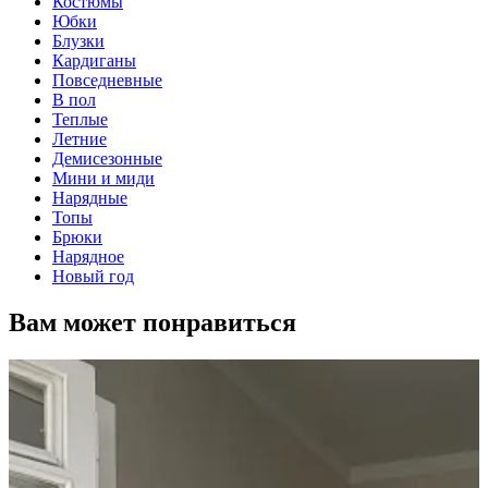
Костюмы
Юбки
Блузки
Кардиганы
Повседневные
В пол
Теплые
Летние
Демисезонные
Мини и миди
Нарядные
Топы
Брюки
Нарядное
Новый год
Вам может понравиться