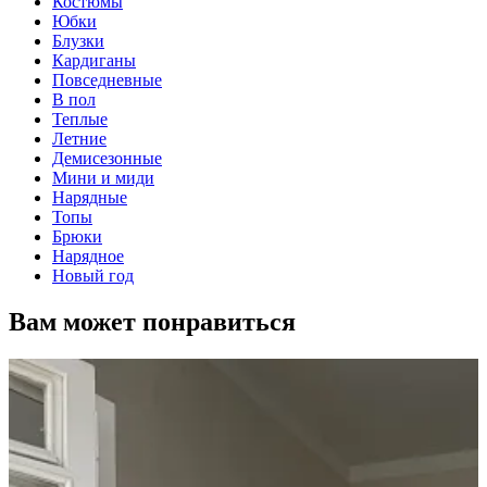
Костюмы
Юбки
Блузки
Кардиганы
Повседневные
В пол
Теплые
Летние
Демисезонные
Мини и миди
Нарядные
Топы
Брюки
Нарядное
Новый год
Вам может понравиться