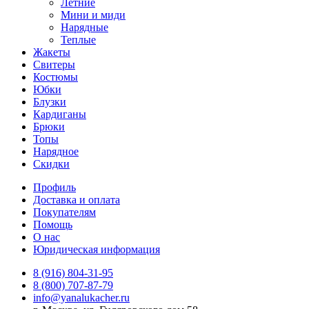
Летние
Мини и миди
Нарядные
Теплые
Жакеты
Свитеры
Костюмы
Юбки
Блузки
Кардиганы
Брюки
Топы
Нарядное
Скидки
Профиль
Доставка и оплата
Покупателям
Помощь
О нас
Юридическая информация
8 (916) 804-31-95
8 (800) 707-87-79
info@yanalukacher.ru