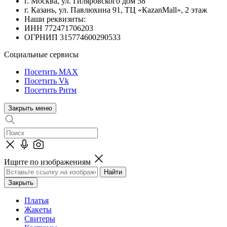
г. Москва, ул. Гиляровского дом 58
г. Казань, ул. Павлюхина 91, ТЦ «КazanMall», 2 этаж
Наши реквизиты:
ИНН 772471706203
ОГРНИП 315774600290533
Социальные сервисы
Посетить MAX
Посетить Vk
Посетить Ритм
Закрыть меню
Ищите по изображениям
Закрыть
Платья
Жакеты
Свитеры