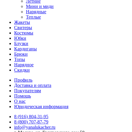
Летние
Мини и миди
Нарядные
Теплые
Жакеты
Свитеры
Костюмы
Юбки
Блузки
Кардиганы
Брюки
Топы
Нарядное
Скидки
Профиль
Доставка и оплата
Покупателям
Помощь
О нас
Юридическая информация
8 (916) 804-31-95
8 (800) 707-87-79
info@yanalukacher.ru