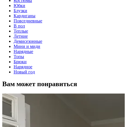
Костюмы
Юбки
Блузки
Кардиганы
Повседневные
В пол
Теплые
Летние
Демисезонные
Мини и миди
Нарядные
Топы
Брюки
Нарядное
Новый год
Вам может понравиться