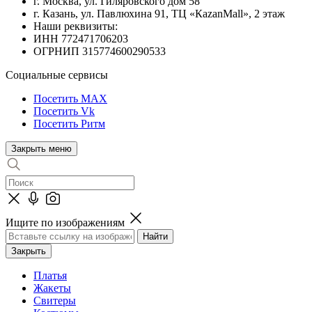
г. Москва, ул. Гиляровского дом 58
г. Казань, ул. Павлюхина 91, ТЦ «КazanMall», 2 этаж
Наши реквизиты:
ИНН 772471706203
ОГРНИП 315774600290533
Социальные сервисы
Посетить MAX
Посетить Vk
Посетить Ритм
Закрыть меню
Ищите по изображениям
Закрыть
Платья
Жакеты
Свитеры