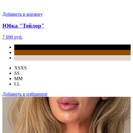
Добавить в корзину
Юбка "Тейлор"
7 690 руб.
XS
XS
S
S
M
M
L
L
Добавить в избранное