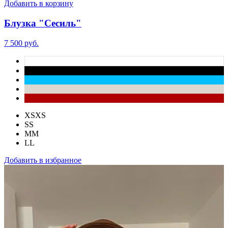
Добавить в корзину
Блузка "Сесиль"
7 500 руб.
XS
XS
S
S
M
M
L
L
Добавить в избранное