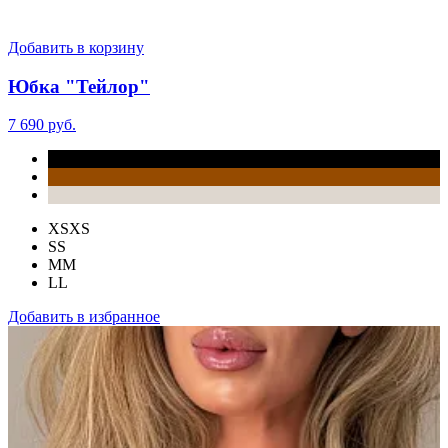
Добавить в корзину
Юбка "Тейлор"
7 690 руб.
XS
XS
S
S
M
M
L
L
Добавить в избранное