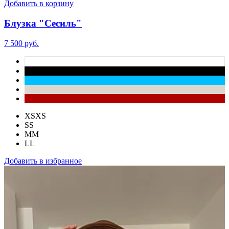
Добавить в корзину
Блузка "Сесиль"
7 500 руб.
XS
XS
S
S
M
M
L
L
Добавить в избранное