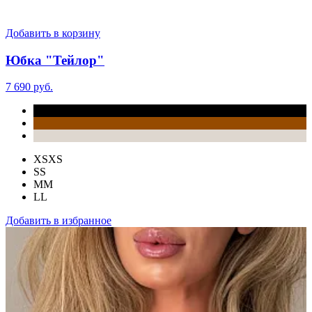
Добавить в корзину
Юбка "Тейлор"
7 690 руб.
XS
XS
S
S
M
M
L
L
Добавить в избранное