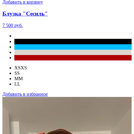
Добавить в корзину
Блузка "Сесиль"
7 500 руб.
XS
XS
S
S
M
M
L
L
Добавить в избранное