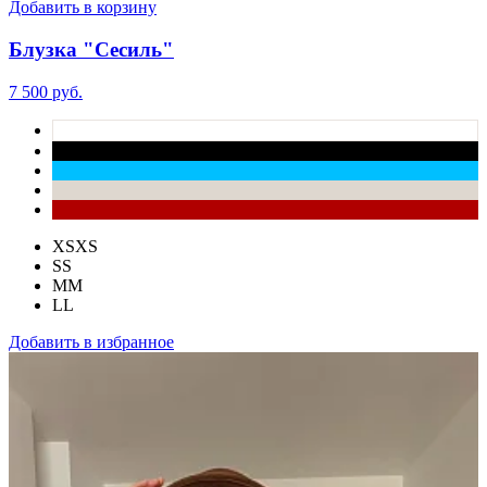
Добавить в корзину
Блузка "Сесиль"
7 500 руб.
XS
XS
S
S
M
M
L
L
Добавить в избранное