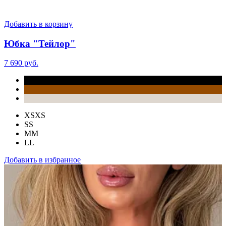
Добавить в корзину
Юбка "Тейлор"
7 690 руб.
XS
XS
S
S
M
M
L
L
Добавить в избранное