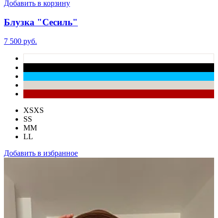
Добавить в корзину
Блузка "Сесиль"
7 500 руб.
XS
XS
S
S
M
M
L
L
Добавить в избранное