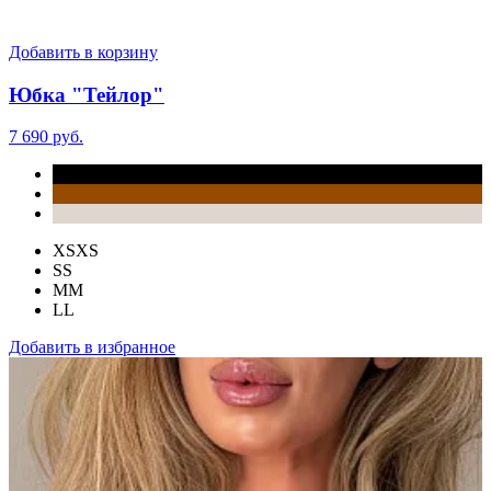
Добавить в корзину
Юбка "Тейлор"
7 690 руб.
XS
XS
S
S
M
M
L
L
Добавить в избранное