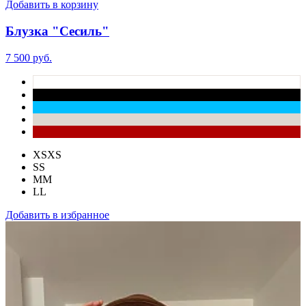
Добавить в корзину
Блузка "Сесиль"
7 500 руб.
XS
XS
S
S
M
M
L
L
Добавить в избранное