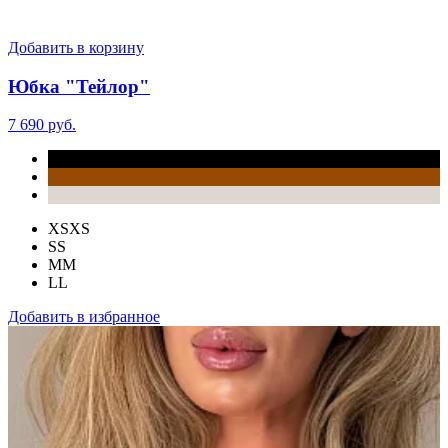
Добавить в корзину
Юбка "Тейлор"
7 690 руб.
XS
XS
S
S
M
M
L
L
Добавить в избранное