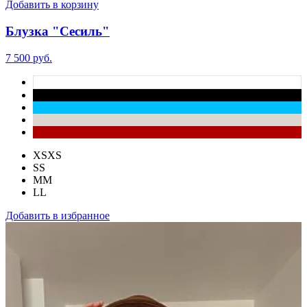
Добавить в корзину
Блузка "Сесиль"
7 500 руб.
XS
XS
S
S
M
M
L
L
Добавить в избранное