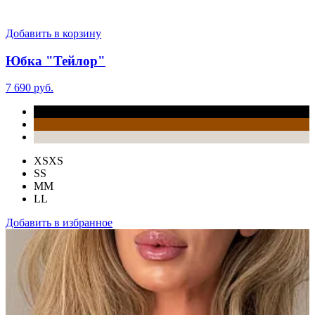
Добавить в корзину
Юбка "Тейлор"
7 690 руб.
XS
XS
S
S
M
M
L
L
Добавить в избранное