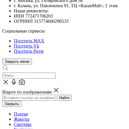
г. Москва, ул. Гиляровского дом 58
г. Казань, ул. Павлюхина 91, ТЦ «КazanMall», 2 этаж
Наши реквизиты:
ИНН 772471706203
ОГРНИП 315774600290533
Социальные сервисы
Посетить MAX
Посетить Vk
Посетить Ритм
Закрыть меню
Ищите по изображениям
Закрыть
Платья
Жакеты
Свитеры