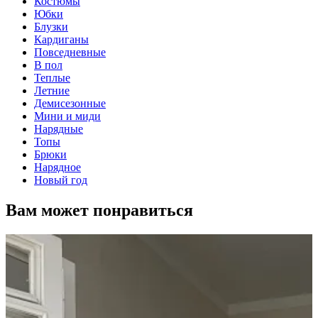
Костюмы
Юбки
Блузки
Кардиганы
Повседневные
В пол
Теплые
Летние
Демисезонные
Мини и миди
Нарядные
Топы
Брюки
Нарядное
Новый год
Вам может понравиться