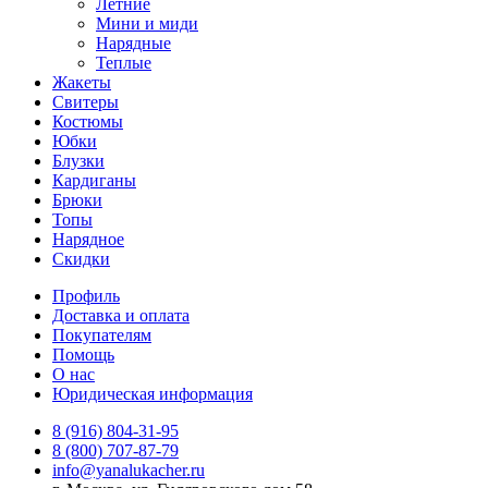
Летние
Мини и миди
Нарядные
Теплые
Жакеты
Свитеры
Костюмы
Юбки
Блузки
Кардиганы
Брюки
Топы
Нарядное
Скидки
Профиль
Доставка и оплата
Покупателям
Помощь
О нас
Юридическая информация
8 (916) 804-31-95
8 (800) 707-87-79
info@yanalukacher.ru