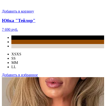
Добавить в корзину
Юбка "Тейлор"
7 690 руб.
XS
XS
S
S
M
M
L
L
Добавить в избранное