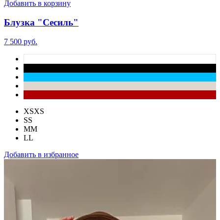
Добавить в корзину
Блузка "Сесиль"
7 500 руб.
XS
XS
S
S
M
M
L
L
Добавить в избранное