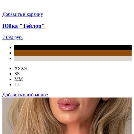
Добавить в корзину
Юбка "Тейлор"
7 690 руб.
XS
XS
S
S
M
M
L
L
Добавить в избранное