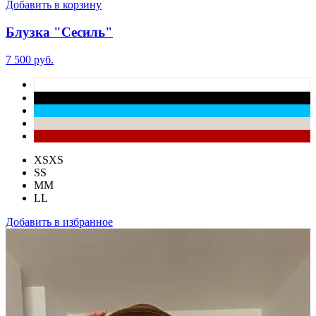
Добавить в корзину
Блузка "Сесиль"
7 500 руб.
XS
XS
S
S
M
M
L
L
Добавить в избранное