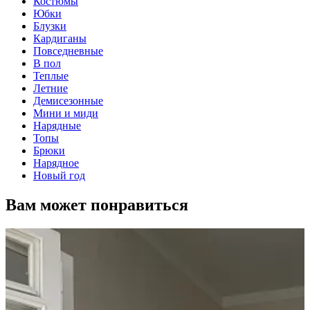
Костюмы
Юбки
Блузки
Кардиганы
Повседневные
В пол
Теплые
Летние
Демисезонные
Мини и миди
Нарядные
Топы
Брюки
Нарядное
Новый год
Вам может понравиться