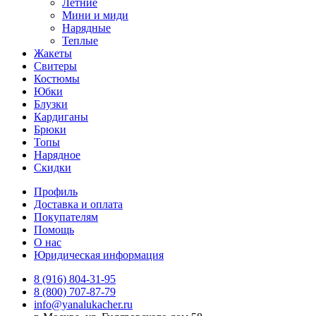
Летние
Мини и миди
Нарядные
Теплые
Жакеты
Свитеры
Костюмы
Юбки
Блузки
Кардиганы
Брюки
Топы
Нарядное
Скидки
Профиль
Доставка и оплата
Покупателям
Помощь
О нас
Юридическая информация
8 (916) 804-31-95
8 (800) 707-87-79
info@yanalukacher.ru