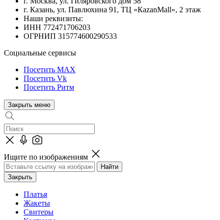
г. Москва, ул. Гиляровского дом 58
г. Казань, ул. Павлюхина 91, ТЦ «КazanMall», 2 этаж
Наши реквизиты:
ИНН 772471706203
ОГРНИП 315774600290533
Социальные сервисы
Посетить MAX
Посетить Vk
Посетить Ритм
Закрыть меню
Ищите по изображениям
Закрыть
Платья
Жакеты
Свитеры