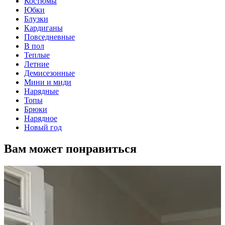
Костюмы
Юбки
Блузки
Кардиганы
Повседневные
В пол
Теплые
Летние
Демисезонные
Мини и миди
Нарядные
Топы
Брюки
Нарядное
Новый год
Вам может понравиться