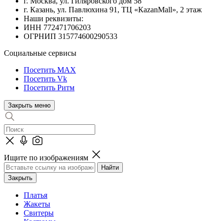
г. Москва, ул. Гиляровского дом 58
г. Казань, ул. Павлюхина 91, ТЦ «КazanMall», 2 этаж
Наши реквизиты:
ИНН 772471706203
ОГРНИП 315774600290533
Социальные сервисы
Посетить MAX
Посетить Vk
Посетить Ритм
Закрыть меню
Ищите по изображениям
Закрыть
Платья
Жакеты
Свитеры