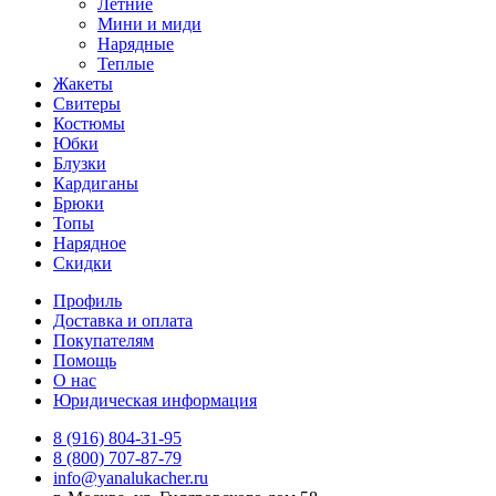
Летние
Мини и миди
Нарядные
Теплые
Жакеты
Свитеры
Костюмы
Юбки
Блузки
Кардиганы
Брюки
Топы
Нарядное
Скидки
Профиль
Доставка и оплата
Покупателям
Помощь
О нас
Юридическая информация
8 (916) 804-31-95
8 (800) 707-87-79
info@yanalukacher.ru