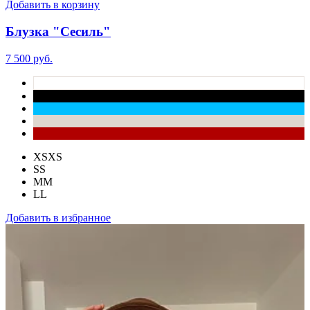
Добавить в корзину
Блузка "Сесиль"
7 500 руб.
XS
XS
S
S
M
M
L
L
Добавить в избранное