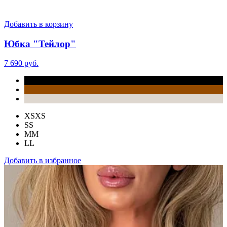
Добавить в корзину
Юбка "Тейлор"
7 690 руб.
XS
XS
S
S
M
M
L
L
Добавить в избранное