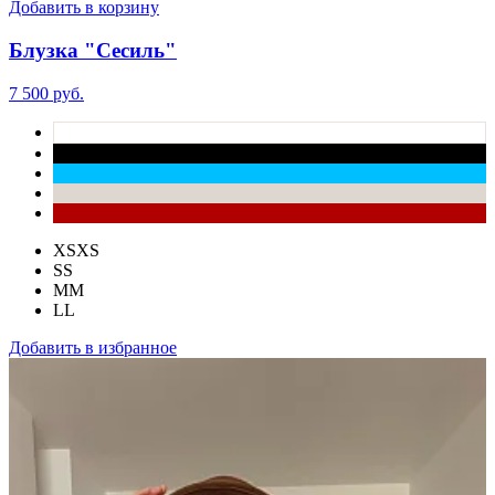
Добавить в корзину
Блузка "Сесиль"
7 500 руб.
XS
XS
S
S
M
M
L
L
Добавить в избранное