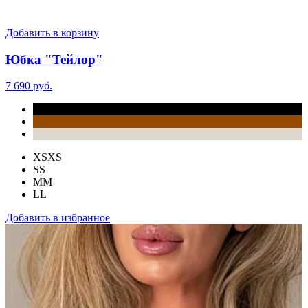
Добавить в корзину
Юбка "Тейлор"
7 690 руб.
XS
XS
S
S
M
M
L
L
Добавить в избранное