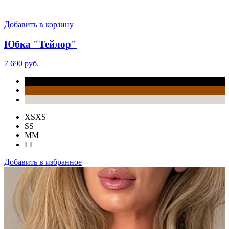
Добавить в корзину
Юбка "Тейлор"
7 690 руб.
XS
XS
S
S
M
M
L
L
Добавить в избранное