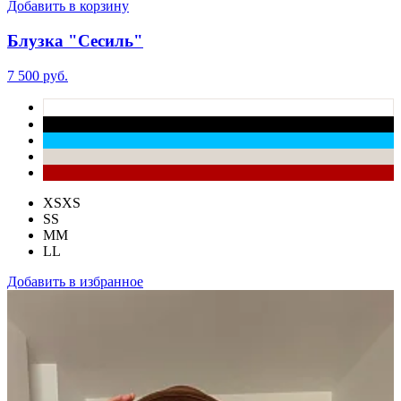
Добавить в корзину
Блузка "Сесиль"
7 500 руб.
XS
XS
S
S
M
M
L
L
Добавить в избранное