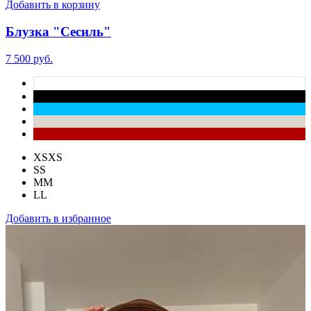
Добавить в корзину
Блузка "Сесиль"
7 500 руб.
XS
XS
S
S
M
M
L
L
Добавить в избранное