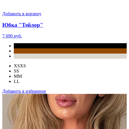
Добавить в корзину
Юбка "Тейлор"
7 690 руб.
XS
XS
S
S
M
M
L
L
Добавить в избранное