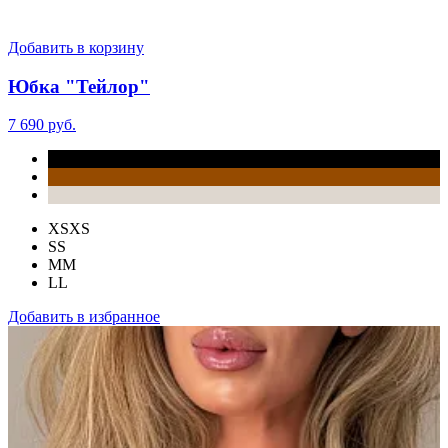
Добавить в корзину
Юбка "Тейлор"
7 690 руб.
XS
XS
S
S
M
M
L
L
Добавить в избранное