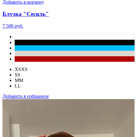
Добавить в корзину
Блузка "Сесиль"
7 500 руб.
XS
XS
S
S
M
M
L
L
Добавить в избранное