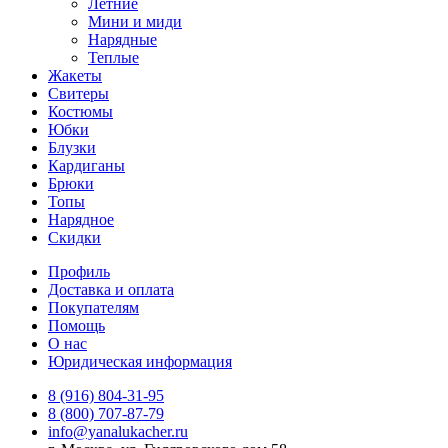
Летние
Мини и миди
Нарядные
Теплые
Жакеты
Свитеры
Костюмы
Юбки
Блузки
Кардиганы
Брюки
Топы
Нарядное
Скидки
Профиль
Доставка и оплата
Покупателям
Помощь
О нас
Юридическая информация
8 (916) 804-31-95
8 (800) 707-87-79
info@yanalukacher.ru