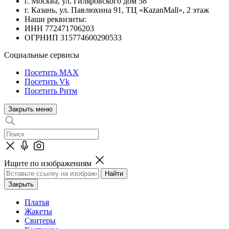
г. Москва, ул. Гиляровского дом 58
г. Казань, ул. Павлюхина 91, ТЦ «КazanMall», 2 этаж
Наши реквизиты:
ИНН 772471706203
ОГРНИП 315774600290533
Социальные сервисы
Посетить MAX
Посетить Vk
Посетить Ритм
Закрыть меню
Ищите по изображениям
Закрыть
Платья
Жакеты
Свитеры