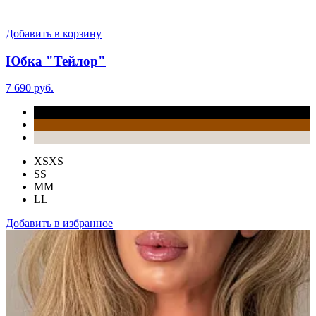
Добавить в корзину
Юбка "Тейлор"
7 690 руб.
XS
XS
S
S
M
M
L
L
Добавить в избранное