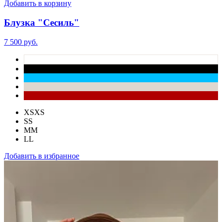
Добавить в корзину
Блузка "Сесиль"
7 500 руб.
XS
XS
S
S
M
M
L
L
Добавить в избранное