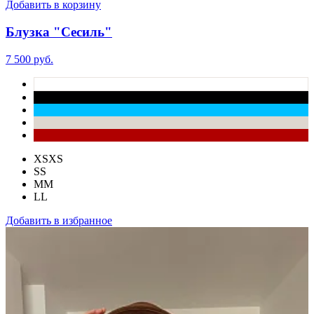
Добавить в корзину
Блузка "Сесиль"
7 500 руб.
XS
XS
S
S
M
M
L
L
Добавить в избранное