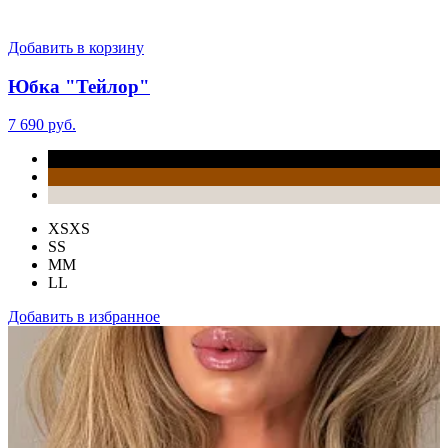
Добавить в корзину
Юбка "Тейлор"
7 690 руб.
XS
XS
S
S
M
M
L
L
Добавить в избранное