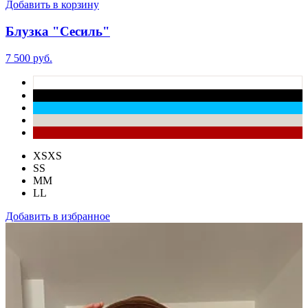
Добавить в корзину
Блузка "Сесиль"
7 500 руб.
XS
XS
S
S
M
M
L
L
Добавить в избранное