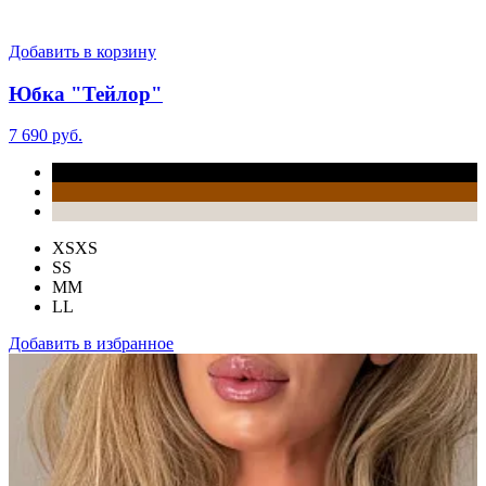
Добавить в корзину
Юбка "Тейлор"
7 690 руб.
XS
XS
S
S
M
M
L
L
Добавить в избранное