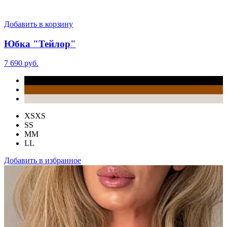
Добавить в корзину
Юбка "Тейлор"
7 690 руб.
XS
XS
S
S
M
M
L
L
Добавить в избранное