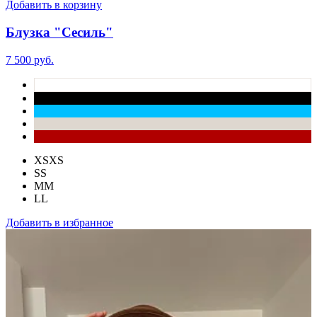
Добавить в корзину
Блузка "Сесиль"
7 500 руб.
XS
XS
S
S
M
M
L
L
Добавить в избранное