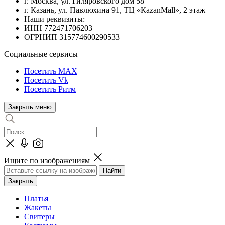
г. Москва, ул. Гиляровского дом 58
г. Казань, ул. Павлюхина 91, ТЦ «КazanMall», 2 этаж
Наши реквизиты:
ИНН 772471706203
ОГРНИП 315774600290533
Социальные сервисы
Посетить MAX
Посетить Vk
Посетить Ритм
Закрыть меню
Ищите по изображениям
Закрыть
Платья
Жакеты
Свитеры