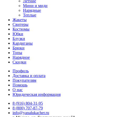
Летние
Мини и миди
Нарядные
Теплые
Жакеты
Свитеры
Костюмы
Юбки
Блузки
Кардиганы
Брюки
Топы
Нарядное
Скидки
Профиль
Доставка и оплата
Покупателям
Помощь
О нас
Юридическая информация
8 (916) 804-31-95
8 (800) 707-87-79
info@yanalukacher.ru