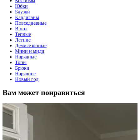
Костюмы
Юбки
Блузки
Кардиганы
Повседневные
В пол
Теплые
Летние
Демисезонные
Мини и миди
Нарядные
Топы
Брюки
Нарядное
Новый год
Вам может понравиться