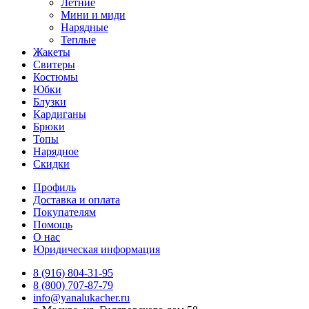
Летние
Мини и миди
Нарядные
Теплые
Жакеты
Свитеры
Костюмы
Юбки
Блузки
Кардиганы
Брюки
Топы
Нарядное
Скидки
Профиль
Доставка и оплата
Покупателям
Помощь
О нас
Юридическая информация
8 (916) 804-31-95
8 (800) 707-87-79
info@yanalukacher.ru