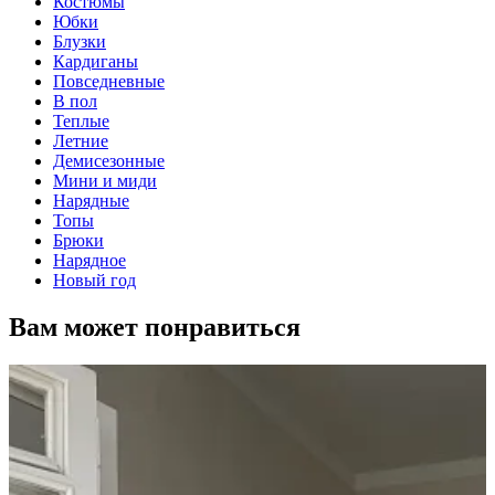
Костюмы
Юбки
Блузки
Кардиганы
Повседневные
В пол
Теплые
Летние
Демисезонные
Мини и миди
Нарядные
Топы
Брюки
Нарядное
Новый год
Вам может понравиться