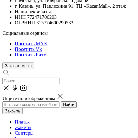
г. Москва, ул. Гиляровского дом 58
г. Казань, ул. Павлюхина 91, ТЦ «КazanMall», 2 этаж
Наши реквизиты:
ИНН 772471706203
ОГРНИП 315774600290533
Социальные сервисы
Посетить MAX
Посетить Vk
Посетить Ритм
Закрыть меню
Ищите по изображениям
Закрыть
Платья
Жакеты
Свитеры