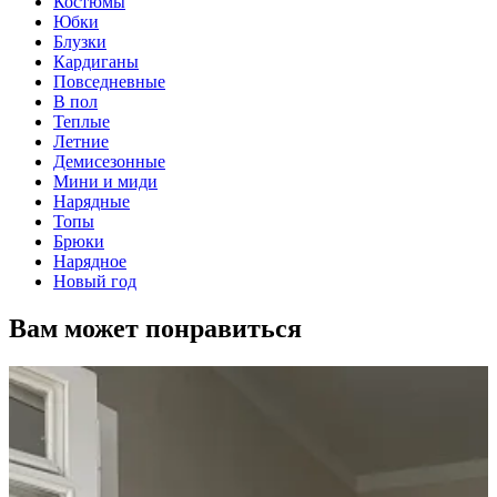
Костюмы
Юбки
Блузки
Кардиганы
Повседневные
В пол
Теплые
Летние
Демисезонные
Мини и миди
Нарядные
Топы
Брюки
Нарядное
Новый год
Вам может понравиться