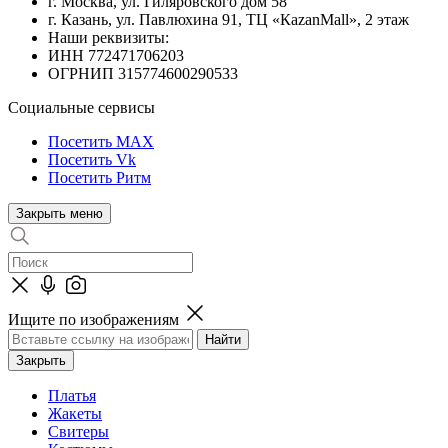
г. Москва, ул. Гиляровского дом 58
г. Казань, ул. Павлюхина 91, ТЦ «КazanMall», 2 этаж
Наши реквизиты:
ИНН 772471706203
ОГРНИП 315774600290533
Социальные сервисы
Посетить MAX
Посетить Vk
Посетить Ритм
Закрыть меню
Ищите по изображениям
Закрыть
Платья
Жакеты
Свитеры