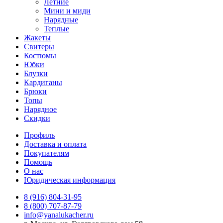
Летние
Мини и миди
Нарядные
Теплые
Жакеты
Свитеры
Костюмы
Юбки
Блузки
Кардиганы
Брюки
Топы
Нарядное
Скидки
Профиль
Доставка и оплата
Покупателям
Помощь
О нас
Юридическая информация
8 (916) 804-31-95
8 (800) 707-87-79
info@yanalukacher.ru