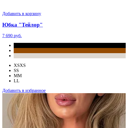
Добавить в корзину
Юбка "Тейлор"
7 690 руб.
XS
XS
S
S
M
M
L
L
Добавить в избранное