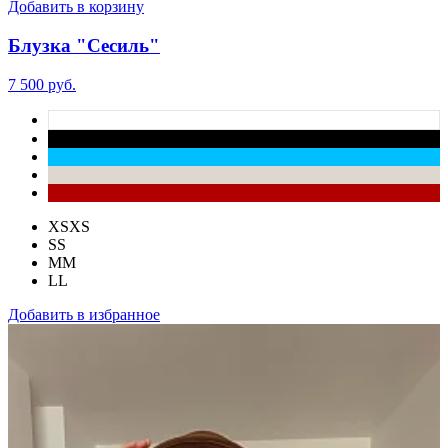
Добавить в корзину
Блузка "Сесиль"
7 500 руб.
XS
XS
S
S
M
M
L
L
Добавить в избранное