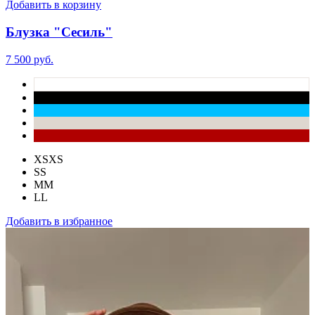
Добавить в корзину
Блузка "Сесиль"
7 500 руб.
XS
XS
S
S
M
M
L
L
Добавить в избранное