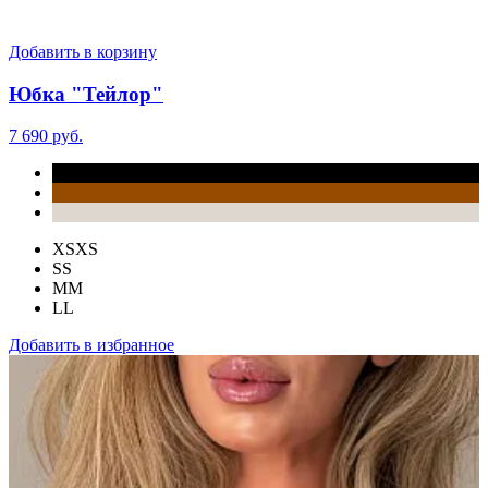
Добавить в корзину
Юбка "Тейлор"
7 690 руб.
XS
XS
S
S
M
M
L
L
Добавить в избранное