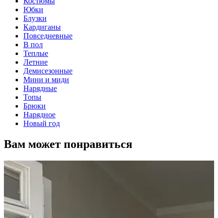
Костюмы
Юбки
Блузки
Кардиганы
Повседневные
В пол
Теплые
Летние
Демисезонные
Мини и миди
Нарядные
Топы
Брюки
Нарядное
Новый год
Вам может понравиться