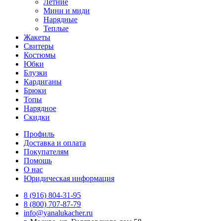
Летние
Мини и миди
Нарядные
Теплые
Жакеты
Свитеры
Костюмы
Юбки
Блузки
Кардиганы
Брюки
Топы
Нарядное
Скидки
Профиль
Доставка и оплата
Покупателям
Помощь
О нас
Юридическая информация
8 (916) 804-31-95
8 (800) 707-87-79
info@yanalukacher.ru