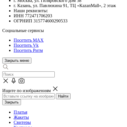
г. Москва, ул. Гиляровского дом 58
г. Казань, ул. Павлюхина 91, ТЦ «КazanMall», 2 этаж
Наши реквизиты:
ИНН 772471706203
ОГРНИП 315774600290533
Социальные сервисы
Посетить MAX
Посетить Vk
Посетить Ритм
Закрыть меню
Ищите по изображениям
Закрыть
Платья
Жакеты
Свитеры