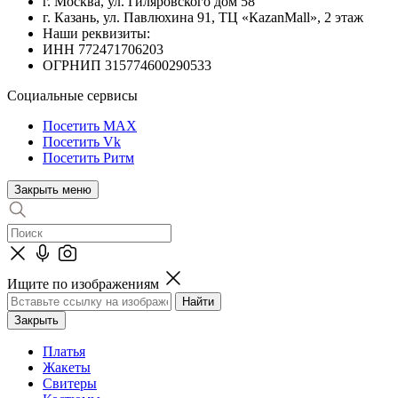
г. Москва, ул. Гиляровского дом 58
г. Казань, ул. Павлюхина 91, ТЦ «КazanMall», 2 этаж
Наши реквизиты:
ИНН 772471706203
ОГРНИП 315774600290533
Социальные сервисы
Посетить MAX
Посетить Vk
Посетить Ритм
Закрыть меню
Ищите по изображениям
Закрыть
Платья
Жакеты
Свитеры