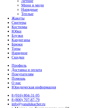
Летние
Мини и миди
Нарядные
Теплые
Жакеты
Свитеры
Костюмы
Юбки
Блузки
Кардиганы
Брюки
Топы
Нарядное
Скидки
Профиль
Доставка и оплата
Покупателям
Помощь
О нас
Юридическая информация
8 (916) 804-31-95
8 (800) 707-87-79
info@yanalukacher.ru