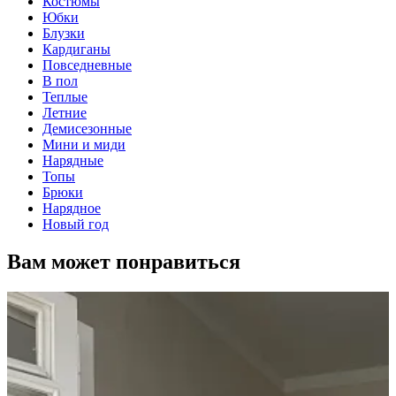
Костюмы
Юбки
Блузки
Кардиганы
Повседневные
В пол
Теплые
Летние
Демисезонные
Мини и миди
Нарядные
Топы
Брюки
Нарядное
Новый год
Вам может понравиться