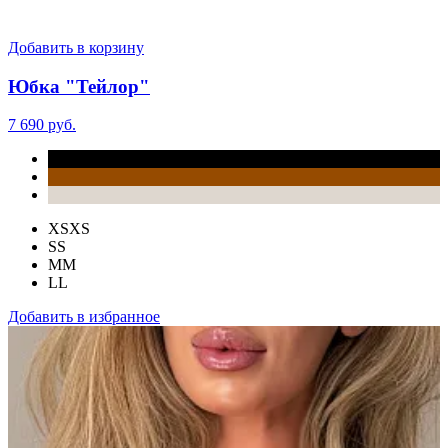
Добавить в корзину
Юбка "Тейлор"
7 690 руб.
XS
XS
S
S
M
M
L
L
Добавить в избранное