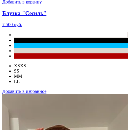
Добавить в корзину
Блузка "Сесиль"
7 500 руб.
XS
XS
S
S
M
M
L
L
Добавить в избранное