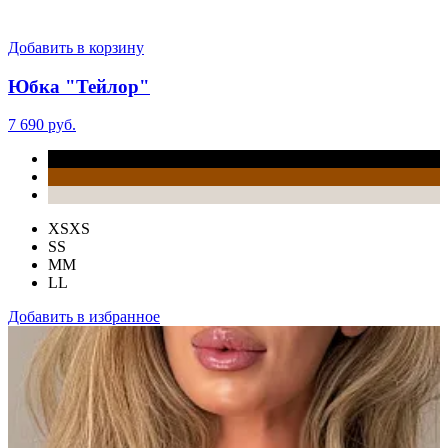
Добавить в корзину
Юбка "Тейлор"
7 690 руб.
XS
XS
S
S
M
M
L
L
Добавить в избранное