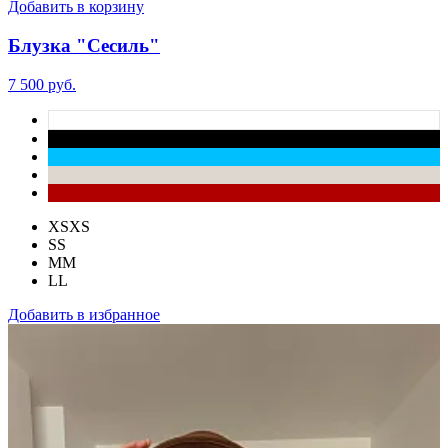
Добавить в корзину
Блузка "Сесиль"
7 500 руб.
XS
XS
S
S
M
M
L
L
Добавить в избранное